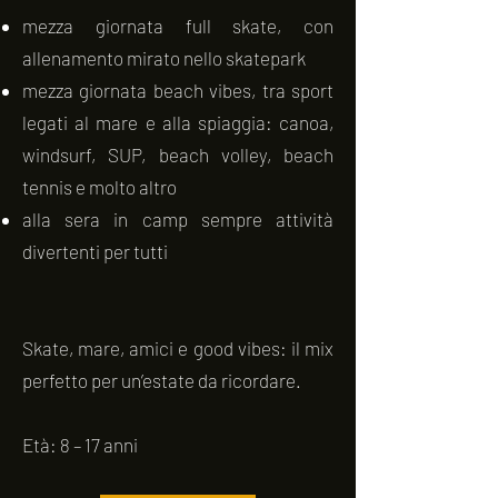
mezza giornata full skate, con
allenamento mirato nello skatepark
mezza giornata beach vibes, tra sport
legati al mare e alla spiaggia: canoa,
windsurf, SUP, beach volley, beach
tennis e molto altro
alla sera in camp sempre attività
divertenti per tutti
Skate, mare, amici e good vibes: il mix
perfetto per un’estate da ricordare.
Età: 8 – 17 anni