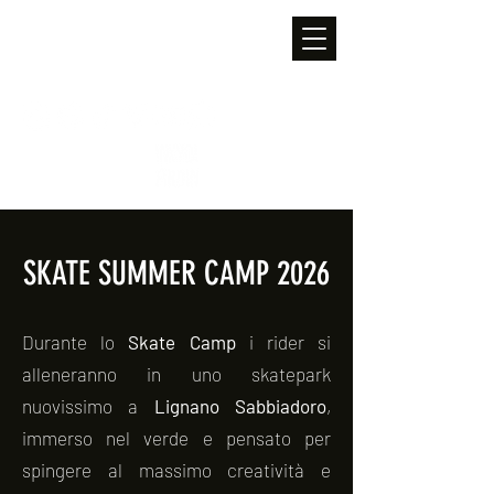
SKATE SUMMER CAMP 2026
Durante lo
Skate Camp
i rider si
alleneranno in uno skatepark
nuovissimo a
Lignano Sabbiadoro
,
immerso nel verde e pensato per
spingere al massimo creatività e